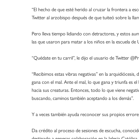
“El hecho de que esté herido al cruzar la frontera a esc
Twitter al arzobispo después de que tuiteó sobre la lla
Pero lleva tiempo lidiando con detractores, y estos au
las que usaron para matar a los niños en la escuela de 
“Quédate en tu carril”, le dijo el usuario de Twitter @P
“Recibimos estas vibras negativas” en la arquidiócesis,
gana con el mal. Ante el mal, lo que gana y triunfa es 
hacia sus creaturas. Entonces, todo lo que viene negat
buscando, caminos también aceptando a los demás”.
Y a veces también ayuda reconocer sus propios errores,
Da crédito al proceso de sesiones de escucha, conocido
destinado a generar colaboración en la Iglesia Católica.