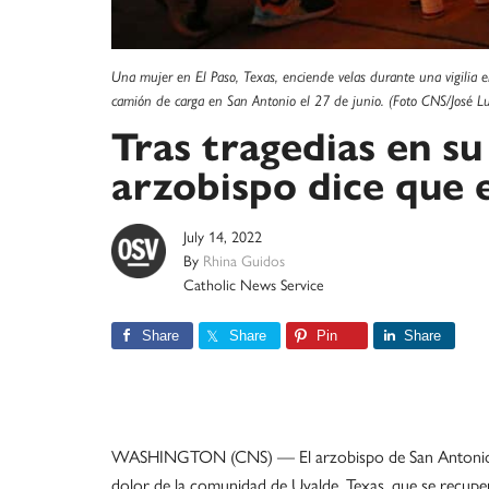
Una mujer en El Paso, Texas, enciende velas durante una vigilia 
camión de carga en San Antonio el 27 de junio. (Foto CNS/José Lu
Tras tragedias en su
arzobispo dice que 
July 14, 2022
By
Rhina Guidos
Catholic News Service
Share
Share
Pin
Share
WASHINGTON (CNS) — El arzobispo de San Antonio, Gu
dolor de la comunidad de Uvalde, Texas, que se recupe