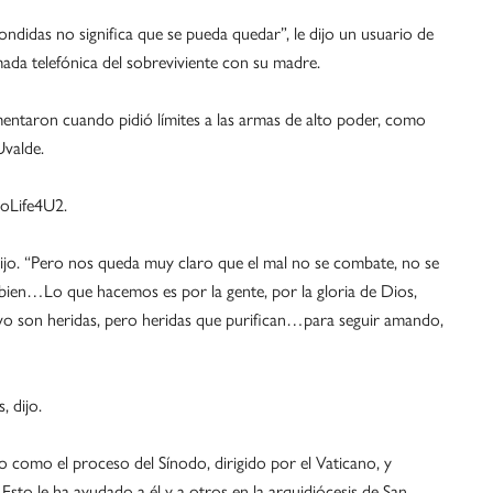
ondidas no significa que se pueda quedar”, le dijo un usuario de
mada telefónica del sobreviviente con su madre.
mentaron cuando pidió límites a las armas de alto poder, como
Uvalde.
roLife4U2.
 dijo. “Pero nos queda muy claro que el mal no se combate, no se
el bien…Lo que hacemos es por la gente, por la gloria de Dios,
ivo son heridas, pero heridas que purifican…para seguir amando,
 dijo.
 como el proceso del Sínodo, dirigido por el Vaticano, y
 Esto le ha ayudado a él y a otros en la arquidiócesis de San