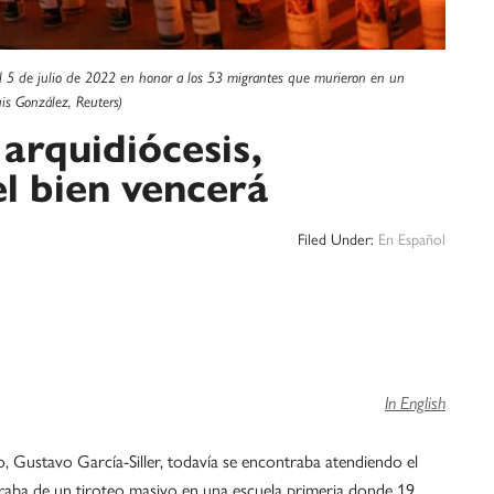
el 5 de julio de 2022 en honor a los 53 migrantes que murieron en un
is González, Reuters)
 arquidiócesis,
el bien vencerá
Filed Under:
En Español
In English
stavo García-Siller, todavía se encontraba atendiendo el
raba de un tiroteo masivo en una escuela primeria donde 19