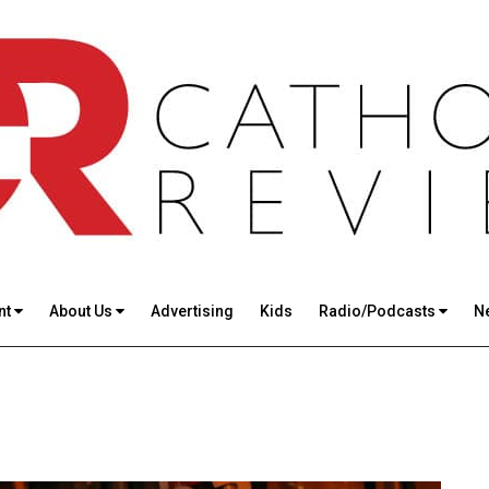
nt
About Us
Advertising
Kids
Radio/Podcasts
N