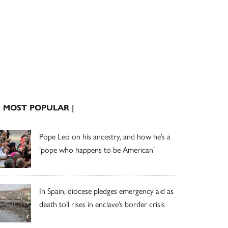
| MOST POPULAR |
Pope Leo on his ancestry, and how he’s a
‘pope who happens to be American’
In Spain, diocese pledges emergency aid as
death toll rises in enclave’s border crisis