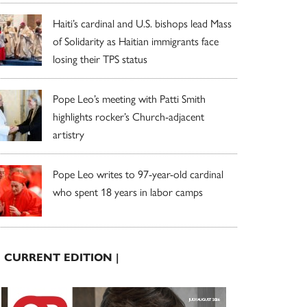
Haiti’s cardinal and U.S. bishops lead Mass
of Solidarity as Haitian immigrants face
losing their TPS status
Pope Leo’s meeting with Patti Smith
highlights rocker’s Church-adjacent
artistry
Pope Leo writes to 97-year-old cardinal
who spent 18 years in labor camps
| CURRENT EDITION |