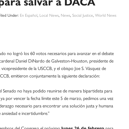
 para salvar a DACA
Filed Under:
En Español
,
Local News
,
News
,
Social Justice
,
World News
 no logró los 60 votos necesarios para avanzar en el debate
El cardenal Daniel DiNardo de Galveston-Houston, presidente de
vicepresidente de la USCCB, y el obispo Joe S. Vásquez de
SCCB, emitieron conjuntamente la siguiente declaración:
 Senado no haya podido reunirse de manera bipartidista para
r ya por vencer la fecha límite este 5 de marzo, pedimos una vez
derazgo necesario para encontrar una solución justa y humana
e ansiedad e incertidumbre.”
 miembros del Congreso el próximo
para
lunes 26 de febrero