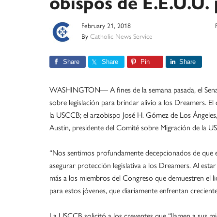
obispos de E.E.U.U.
February 21, 2018
By
Catholic News Service
Share
Share
Pin
Share
WASHINGTON— A fines de la semana pasada, el Senado
sobre legislación para brindar alivio a los Dreamers. 
la USCCB; el arzobispo José H. Gómez de Los Ángeles, 
Austin, presidente del Comité sobre Migración de la U
“Nos sentimos profundamente decepcionados de que el
asegurar protección legislativa a los Dreamers. Al esta
más a los miembros del Congreso que demuestren el li
para estos jóvenes, que diariamente enfrentan crecient
La USCCB solicitó a los creyentes que “llamen a sus