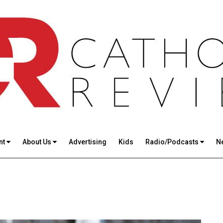
nt
About Us
Advertising
Kids
Radio/Podcasts
N