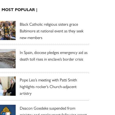
| MOST POPULAR |
Black Catholic religious sisters grace
Baltimore at national event as they seek
new members
In Spain, diocese pledges emergency aid as
death toll rises in enclave’s border crisis
Pope Leo’s meeting with Patti Smith
highlights rocker’s Church-adjacent
artistry
Deacon Goedeke suspended from
ministry and employment following arrest