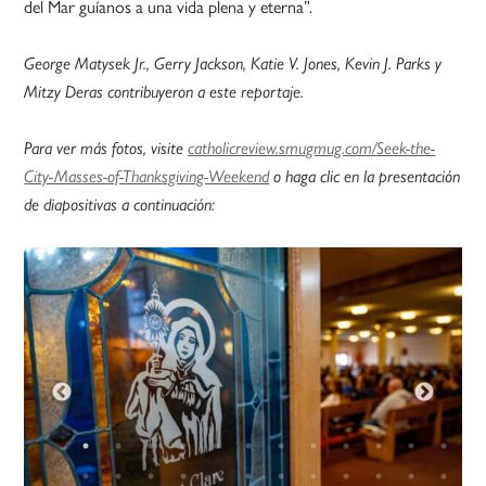
del Mar guíanos a una vida plena y eterna”.
George Matysek Jr., Gerry Jackson, Katie V. Jones, Kevin J. Parks y
Mitzy Deras contribuyeron a este reportaje.
Para ver más fotos, visite
catholicreview.smugmug.com/Seek-the-
City-Masses-of-Thanksgiving-Weekend
o haga clic en la presentación
de diapositivas a continuación: