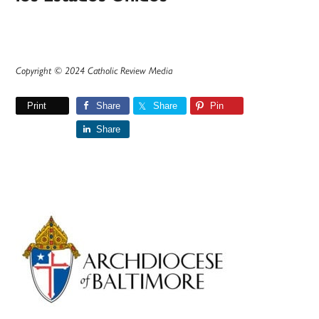
Copyright © 2024 Catholic Review Media
Print
Share
Share
Pin
Share
Primary
Sidebar