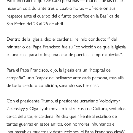
Vaticano calcula que 250.000 personas — muchas de las cuales
hicieron cola durante tres o cuatro horas – ofrecieron sus
respetos ante el cuerpo del difunto pontífice en la Basílica de
San Pedro del 23 al 25 de abril.
Dentro de la Iglesia, dijo el cardenal, “el hilo conductor” del
ministerio del Papa Francisco fue su “convicción de que la Iglesia
es una casa para todos; una casa de puertas siempre abiertas”.
Para el Papa Francisco, dijo, la Iglesia era un “hospital de
campaña”, uno “capaz de inclinarse ante cada persona, más allá
de todo credo o condición, sanando sus heridas”.
Con el presidente Trump, el presidente ucraniano Volodymyr
Zelenskyy y Olga Lyubimova, ministra rusa de Cultura, sentados
cerca del altar, el cardenal Re dijo que “frente al estallido de
tantas guerras en estos an~os, con horrores inhumanos e
innumerables muertos y destrucciones, el Papa Francisco elevó´