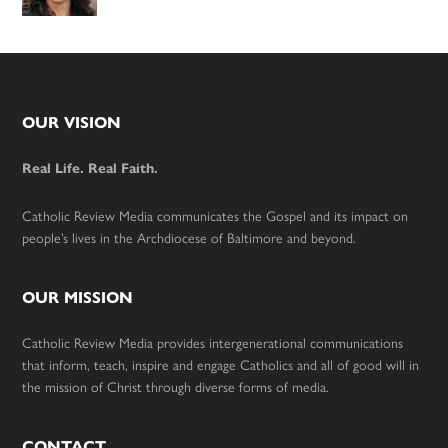
Footer
OUR VISION
Real Life. Real Faith.
Catholic Review Media communicates the Gospel and its impact on
people’s lives in the Archdiocese of Baltimore and beyond.
OUR MISSION
Catholic Review Media provides intergenerational communications
that inform, teach, inspire and engage Catholics and all of good will in
the mission of Christ through diverse forms of media.
CONTACT