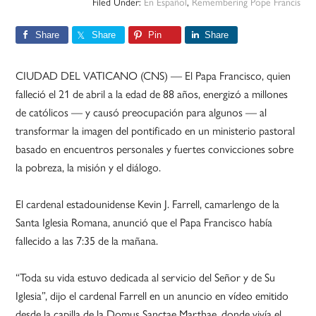
Filed Under:
En Español
,
Remembering Pope Francis
Share
Share
Pin
Share
CIUDAD DEL VATICANO (CNS) — El Papa Francisco, quien
falleció el 21 de abril a la edad de 88 años, energizó a millones
de católicos — y causó preocupación para algunos — al
transformar la imagen del pontificado en un ministerio pastoral
basado en encuentros personales y fuertes convicciones sobre
la pobreza, la misión y el diálogo.
El cardenal estadounidense Kevin J. Farrell, camarlengo de la
Santa Iglesia Romana, anunció que el Papa Francisco había
fallecido a las 7:35 de la mañana.
“Toda su vida estuvo dedicada al servicio del Señor y de Su
Iglesia”, dijo el cardenal Farrell en un anuncio en vídeo emitido
desde la capilla de la Domus Sanctae Marthae, donde vivía el