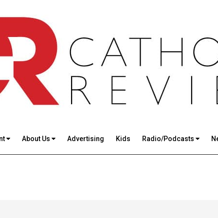
nt
About Us
Advertising
Kids
Radio/Podcasts
N