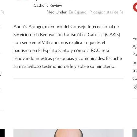
Catholic Review
 Fe
Filed Under:
En Español
,
Protagonistas de Fe
e
Andrés Arango, miembro del Consejo Internacional de
Servicio de la Renovación Carismática Católica (CARIS)
En
con sede en el Vaticano, nos explica lo que és el
Ag
a
bautismo en El Espíritu Santo y cómo la RCC está
Pa
renovando nuestras parroquias y comunidades. Escuche
pr
su maravilloso testimonio de fe y sobre su ministerio.
tr
.”
co
Ig
s