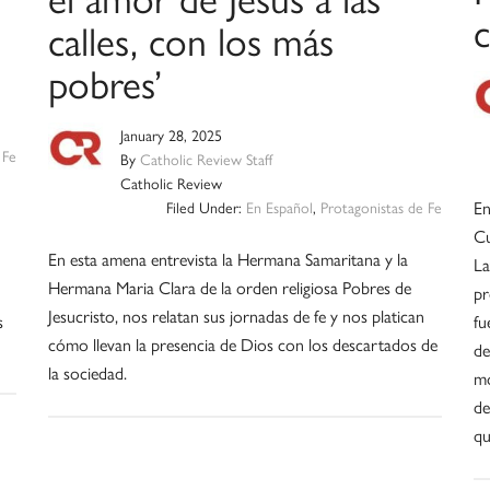
calles, con los más
pobres’
January 28, 2025
 Fe
By
Catholic Review Staff
Catholic Review
En
Filed Under:
En Español
,
Protagonistas de Fe
Cu
En esta amena entrevista la Hermana Samaritana y la
La
Hermana Maria Clara de la orden religiosa Pobres de
pr
Jesucristo, nos relatan sus jornadas de fe y nos platican
s
fu
cómo llevan la presencia de Dios con los descartados de
de
la sociedad.
mo
de
qu