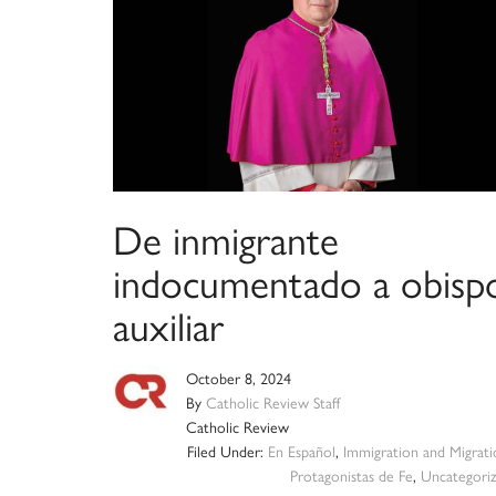
De inmigrante
indocumentado a obisp
auxiliar
October 8, 2024
By
Catholic Review Staff
Catholic Review
Filed Under:
En Español
,
Immigration and Migrati
Protagonistas de Fe
,
Uncategori