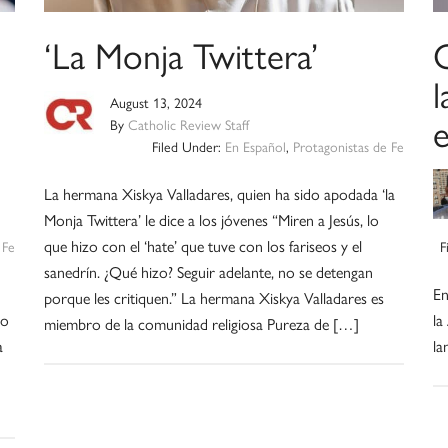
‘La Monja Twittera’
August 13, 2024
By
Catholic Review Staff
Filed Under:
En Español
,
Protagonistas de Fe
La hermana Xiskya Valladares, quien ha sido apodada ‘la
Monja Twittera’ le dice a los jóvenes “Miren a Jesús, lo
que hizo con el ‘hate’ que tuve con los fariseos y el
 Fe
F
sanedrín. ¿Qué hizo? Seguir adelante, no se detengan
En
porque les critiquen.” La hermana Xiskya Valladares es
do
la
miembro de la comunidad religiosa Pureza de […]
a
la