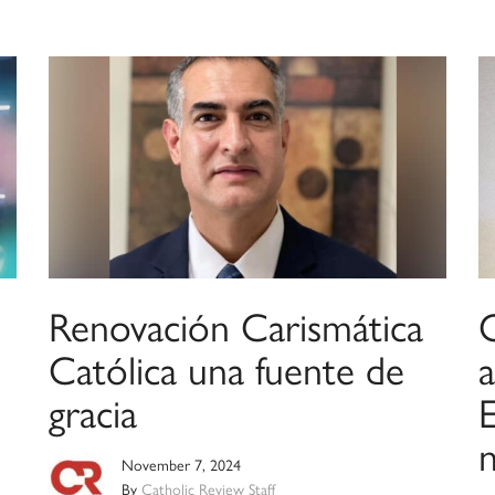
Renovación Carismática
O
Católica una fuente de
a
gracia
E
November 7, 2024
By
Catholic Review Staff