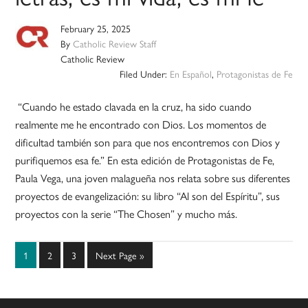
February 25, 2025
By
Catholic Review Staff
Catholic Review
Filed Under:
En Español
,
Protagonistas de Fe
“Cuando he estado clavada en la cruz, ha sido cuando
realmente me he encontrado con Dios. Los momentos de
dificultad también son para que nos encontremos con Dios y
purifiquemos esa fe.” En esta edición de Protagonistas de Fe,
Paula Vega, una joven malagueña nos relata sobre sus diferentes
proyectos de evangelización: su libro “Al son del Espíritu”, sus
proyectos con la serie “The Chosen” y mucho más.
Page
Page
Page
Go
1
2
3
Next Page »
to