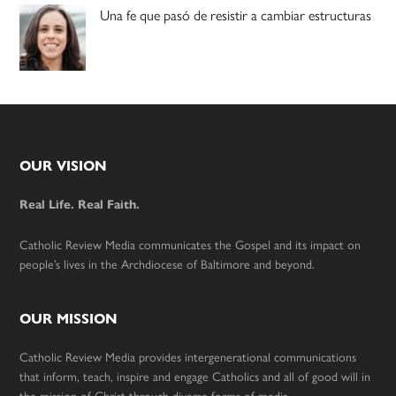
Una fe que pasó de resistir a cambiar estructuras
Footer
OUR VISION
Real Life. Real Faith.
Catholic Review Media communicates the Gospel and its impact on
people’s lives in the Archdiocese of Baltimore and beyond.
OUR MISSION
Catholic Review Media provides intergenerational communications
that inform, teach, inspire and engage Catholics and all of good will in