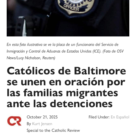
En esta foto ilustrativa se ve la placa de un funcionario del Servicio de
Inmigración y Control de Aduanas de Estados Unidos (ICE). (Foto de OSV
News/Lucy Nicholson, Reuters)
Católicos de Baltimore
se unen en oración por
las familias migrantes
ante las detenciones
October 21, 2025
Filed Under:
En Español
By
Kurt Jensen
Special to the Catholic Review