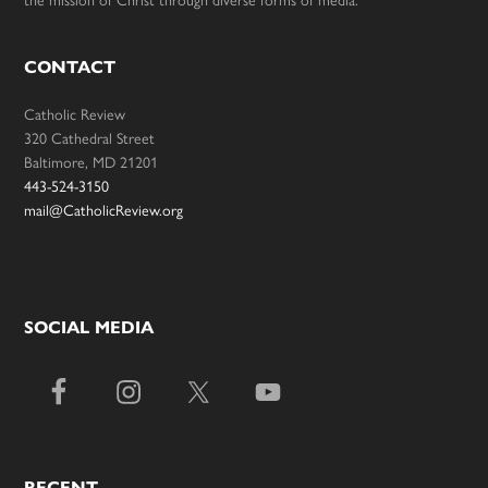
the mission of Christ through diverse forms of media.
CONTACT
Catholic Review
320 Cathedral Street
Baltimore, MD 21201
443-524-3150
mail@CatholicReview.org
SOCIAL MEDIA
RECENT