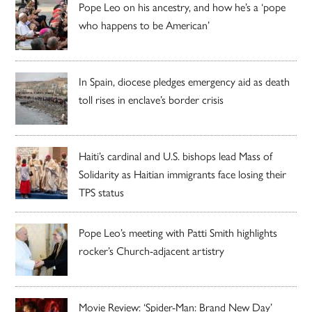
Pope Leo on his ancestry, and how he’s a ‘pope
who happens to be American’
In Spain, diocese pledges emergency aid as death
toll rises in enclave’s border crisis
Haiti’s cardinal and U.S. bishops lead Mass of
Solidarity as Haitian immigrants face losing their
TPS status
Pope Leo’s meeting with Patti Smith highlights
rocker’s Church-adjacent artistry
Movie Review: ‘Spider-Man: Brand New Day’