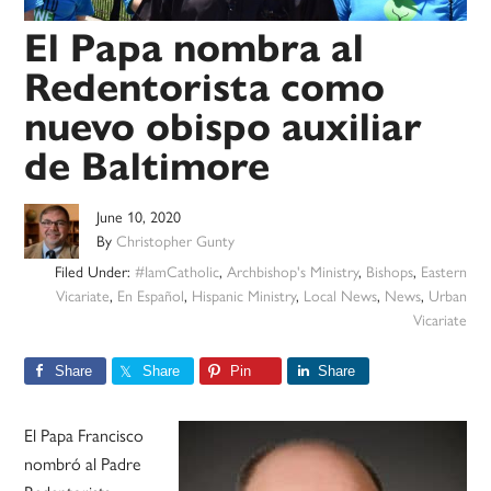
El Papa nombra al
Redentorista como
nuevo obispo auxiliar
de Baltimore
June 10, 2020
By
Christopher Gunty
Filed Under:
#IamCatholic
,
Archbishop's Ministry
,
Bishops
,
Eastern
Vicariate
,
En Español
,
Hispanic Ministry
,
Local News
,
News
,
Urban
Vicariate
Share
Share
Pin
Share
El Papa Francisco
nombró al Padre