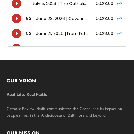
Footer
OUR VISION
Real Life. Real Faith.
Catholic Review Media communicates the Gospel and its impact on
people’s lives in the Archdiocese of Baltimore and beyond.
OUR MISSION