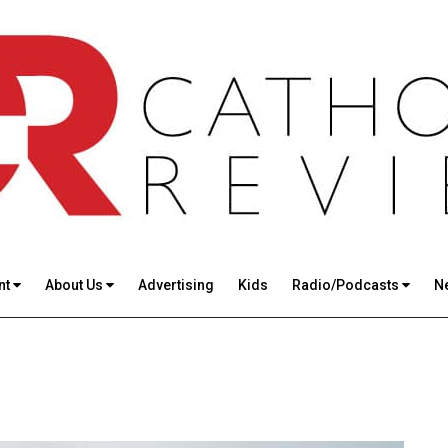
nt
About Us
Advertising
Kids
Radio/Podcasts
N