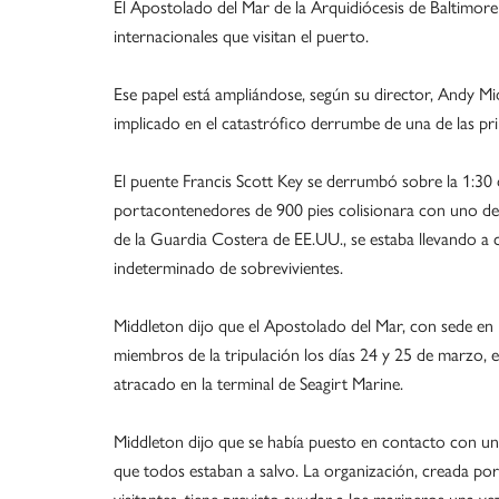
El Apostolado del Mar de la Arquidiócesis de Baltimor
internacionales que visitan el puerto.
Ese papel está ampliándose, según su director, Andy M
implicado en el catastrófico derrumbe de una de las pri
El puente Francis Scott Key se derrumbó sobre la 1:3
portacontenedores de 900 pies colisionara con uno de s
de la Guardia Costera de EE.UU., se estaba llevando 
indeterminado de sobrevivientes.
Middleton dijo que el Apostolado del Mar, con sede en 
miembros de la tripulación los días 24 y 25 de marzo, 
atracado en la terminal de Seagirt Marine.
Middleton dijo que se había puesto en contacto con un 
que todos estaban a salvo. La organización, creada por 
visitantes, tiene previsto ayudar a los marineros una vez