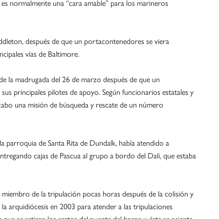
e es normalmente una “cara amable” para los marineros
iddleton, después de que un portacontenedores se viera
ncipales vías de Baltimore.
0 de la madrugada del 26 de marzo después de que un
us principales pilotes de apoyo. Según funcionarios estatales y
a cabo una misión de búsqueda y rescate de un número
la parroquia de Santa Rita de Dundalk, había atendido a
entregando cajas de Pascua al grupo a bordo del Dali, que estaba
miembro de la tripulación pocas horas después de la colisión y
la arquidiócesis en 2003 para atender a las tripulaciones
 que se retiren los restos del puente del barco y éste se asiente