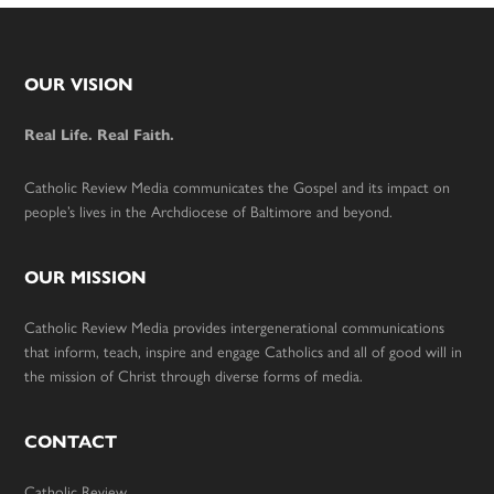
Footer
OUR VISION
Real Life. Real Faith.
Catholic Review Media communicates the Gospel and its impact on
people’s lives in the Archdiocese of Baltimore and beyond.
OUR MISSION
Catholic Review Media provides intergenerational communications
that inform, teach, inspire and engage Catholics and all of good will in
the mission of Christ through diverse forms of media.
CONTACT
Catholic Review