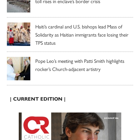
toll rises in enclave’s border crisis
Haiti’s cardinal and U.S. bishops lead Mass of
Solidarity as Haitian immigrants face losing their
TPS status
Pope Leo’s meeting with Patti Smith highlights
rocker’s Church-adjacent artistry
| CURRENT EDITION |