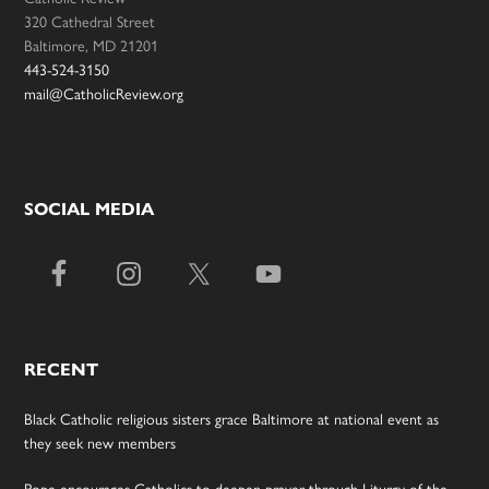
320 Cathedral Street
Baltimore, MD 21201
443-524-3150
mail@CatholicReview.org
SOCIAL MEDIA
RECENT
Black Catholic religious sisters grace Baltimore at national event as
they seek new members
Pope encourages Catholics to deepen prayer through Liturgy of the