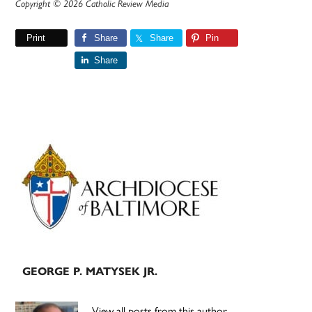
Copyright © 2026 Catholic Review Media
Print
Share
Share
Pin
Share
Primary
Sidebar
GEORGE P. MATYSEK JR.
View all posts from this author