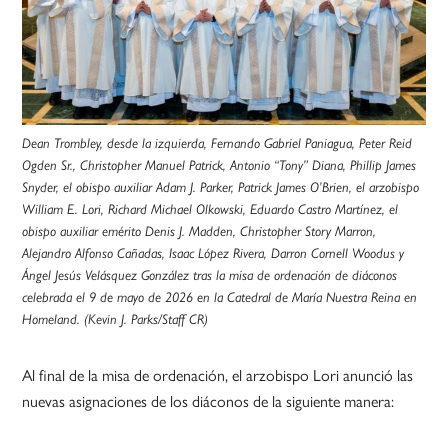
Dean Trombley, desde la izquierda, Fernando Gabriel Paniagua, Peter Reid
Ogden Sr., Christopher Manuel Patrick, Antonio “Tony” Diana, Phillip James
Snyder, el obispo auxiliar Adam J. Parker, Patrick James O’Brien, el arzobispo
William E. Lori, Richard Michael Olkowski, Eduardo Castro Martínez, el
obispo auxiliar emérito Denis J. Madden, Christopher Story Marron,
Alejandro Alfonso Cañadas, Isaac López Rivera, Darron Cornell Woodus y
Ángel Jesús Velásquez González tras la misa de ordenación de diáconos
celebrada el 9 de mayo de 2026 en la Catedral de María Nuestra Reina en
Homeland. (Kevin J. Parks/Staff CR)
Al final de la misa de ordenación, el arzobispo Lori anunció las
nuevas asignaciones de los diáconos de la siguiente manera: