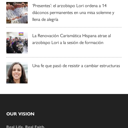
‘Presentes’: el arzobispo Lori ordena a 14
diáconos permanentes en una misa solemne y
llena de alegría
La Renovación Carismática Hispana atrae al
arzobispo Lori a la sesión de formación
Una fe que pasó de resistir a cambiar estructuras
Footer
OUR VISION
Real Life. Real Faith.