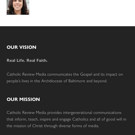
Footer
OUR VISION
Real Life. Real Faith.
Catholic Review Media communicates the Gospel and its impact on
people’s lives in the Archdiocese of Baltimore and beyond.
OUR MISSION
Catholic Review Media provides intergenerational communications
that inform, teach, inspire and engage Catholics and all of good will in
the mission of Christ through diverse forms of media.