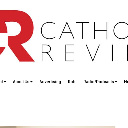
nt
About Us
Advertising
Kids
Radio/Podcasts
N