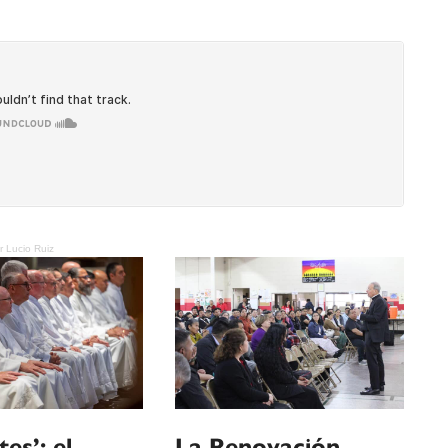
r Lucio Ruiz
es’: el
La Renovación