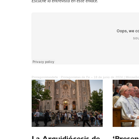
Escuche la entrevista en este enlace.
Protagonistasdefe
·
Protagonistas de Fe – 18 de junio de 2024 | Monseño
La Arquidiócesis de
‘Present