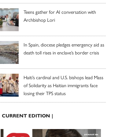
Teens gather for AI conversation with
Archbishop Lori
In Spain, diocese pledges emergency aid as
death toll rises in enclave’s border crisis
Haiti’s cardinal and U.S. bishops lead Mass
of Solidarity as Haitian immigrants face
losing their TPS status
| CURRENT EDITION |