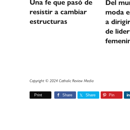
Una fe que pasó de
Del mu
resistir a cambiar
moda e
estructuras
a dirig
de lide
femeni
Copyright © 2024 Catholic Review Media
Print
Share
Share
Pin