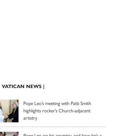
| VATICAN NEWS |
Pope Leo’s meeting with Patti Smith
highlights rocker’s Church-adjacent
artistry
Pope Leo on his ancestry, and how he’s a