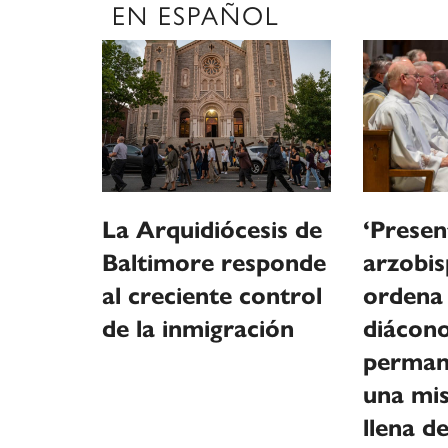
EN ESPAÑOL
La Arquidiócesis de
‘Present
Baltimore responde
arzobis
al creciente control
ordena
de la inmigración
diácon
perman
una mi
llena de