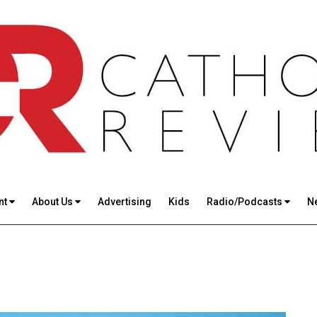
nt
About Us
Advertising
Kids
Radio/Podcasts
N