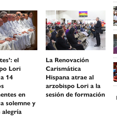
es’: el
La Renovación
po Lori
Carismática
 a 14
Hispana atrae al
os
arzobispo Lori a la
entes en
sesión de formación
sa solemne y
 alegría