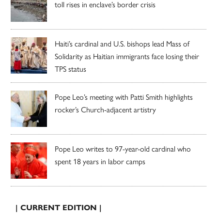
toll rises in enclave’s border crisis
Haiti’s cardinal and U.S. bishops lead Mass of
Solidarity as Haitian immigrants face losing their
TPS status
Pope Leo’s meeting with Patti Smith highlights
rocker’s Church-adjacent artistry
Pope Leo writes to 97-year-old cardinal who
spent 18 years in labor camps
| CURRENT EDITION |