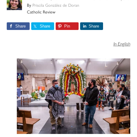
By
Priscila González de Doran
Catholic Review
Share
Share
Pin
Share
In English