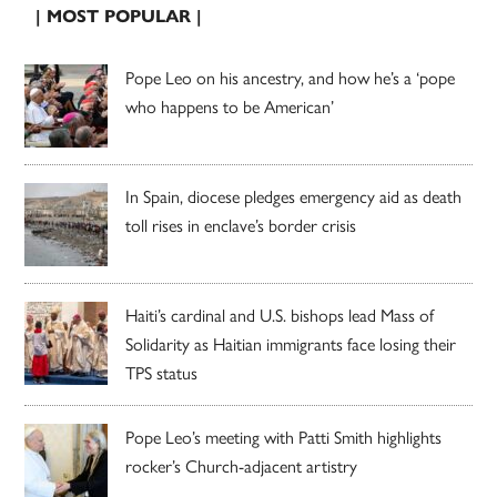
| MOST POPULAR |
Pope Leo on his ancestry, and how he’s a ‘pope
who happens to be American’
In Spain, diocese pledges emergency aid as death
toll rises in enclave’s border crisis
Haiti’s cardinal and U.S. bishops lead Mass of
Solidarity as Haitian immigrants face losing their
TPS status
Pope Leo’s meeting with Patti Smith highlights
rocker’s Church-adjacent artistry