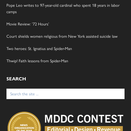
Pope Leo writes to 97-year-old cardinal who spent 18 years in labor
camps
Movie Review: ’72 Hours’
Court shields women religious from New York assisted suicide law
Two heroes: St. Ignatius and Spider-Man
Thwip! Faith lessons from Spider-Man
SEARCH
Search
for: